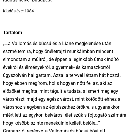
Kiadás éve: 1984
Tartalom
„…a Vallomás és búcsú és a Liane megjelenése után
eszméltem rá, hogy önéletrajzi munkáimban mindent
elmondtam a múltról, de éppen a leginkább útnak indító
évekről és élményekről, a gyermek- és kamaszkorról
úgyszólván hallgattam. Azzal a tervvel láttam hát hozzá,
hogy ebben megírom, hol s hogyan nőtt fel az, aki az
előzőket megírta, mint tágult a tudata, s ismert meg egy
városrészt, majd egy egész várost, mint kötődött ehhez a
városhoz s egyben az építészethez örökre, s ugyanakkor
miért lett az egykori belvárosi élet szűk s fojtogató számára,
hogy később szinte menekülnie kellett belőle…”
Granasztói regénye, a Vallomás és búcsú bővített