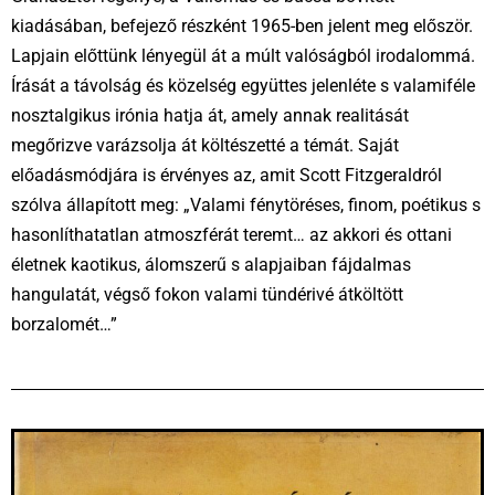
kiadásában, befejező részként 1965-ben jelent meg először.
Lapjain előttünk lényegül át a múlt valóságból irodalommá.
Írását a távolság és közelség együttes jelenléte s valamiféle
nosztalgikus irónia hatja át, amely annak realitását
megőrizve varázsolja át költészetté a témát. Saját
előadásmódjára is érvényes az, amit Scott Fitzgeraldról
szólva állapított meg: „Valami fénytöréses, finom, poétikus s
hasonlíthatatlan atmoszférát teremt… az akkori és ottani
életnek kaotikus, álomszerű s alapjaiban fájdalmas
hangulatát, végső fokon valami tündérivé átköltött
borzalomét…”