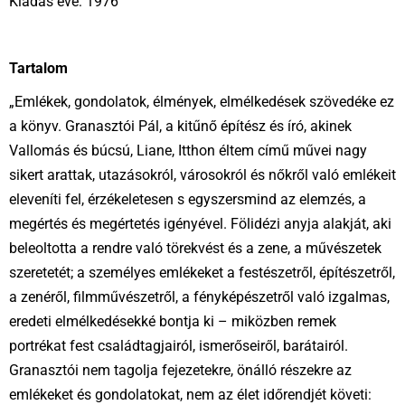
Kiadás éve: 1976
Tartalom
„Emlékek, gondolatok, élmények, elmélkedések szövedéke ez
a könyv. Granasztói Pál, a kitűnő építész és író, akinek
Vallomás és búcsú, Liane, Itthon éltem című művei nagy
sikert arattak, utazásokról, városokról és nőkről való emlékeit
eleveníti fel, érzékeletesen s egyszersmind az elemzés, a
megértés és megértetés igényével. Fölidézi anyja alakját, aki
beleoltotta a rendre való törekvést és a zene, a művészetek
szeretetét; a személyes emlékeket a festészetről, építészetről,
a zenéről, filmművészetről, a fényképészetről való izgalmas,
eredeti elmélkedésekké bontja ki – miközben remek
portrékat fest családtagjairól, ismerőseiről, barátairól.
Granasztói nem tagolja fejezetekre, önálló részekre az
emlékeket és gondolatokat, nem az élet időrendjét követi: