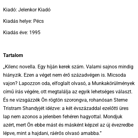
Kiadó: Jelenkor Kiadó
Kiadás helye: Pécs
Kiadás éve: 1995
Tartalom
„Kilenc novella. Egy híján kerek szám. Valami sajnos mindig
hiányzik. Ezen a véget nem érő századvégen is. Micsoda
vajon? Lapozzon oda, elfoglalt olvasó, a Munkakörülmények
című írás végére, ott megtalálja az egyik lehetséges választ.
És ne vizsgázzék Ön rögtön szorongva, rohanósan Sterne
Tristram Shandyjét idézve: a két évszázaddal ezelőtti üres
lap nem azonos a jelenben fehéren hagyottal. Mondjuk
azért, mert Ön ebbe mást és másként képzel az új évezredbe
lépve, mint a hajdani, ráérős olvasó amabba.”