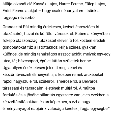
állítja olvasói elé Kassák Lajos, Harrer Ferenc, Fülep Lajos,
Erdei Ferenc alakját – hogy csak néhányat említsünk a
ragyogó névsorból.
Granasztói Pál mindig érdekesen, kedvet ébresztően írt
utazásairól, hazai és külföldi városokról. Ebben a könyvében
főképp olaszországi utazásait eleveníti föl, közben eredeti
gondolatokat fűz a látottakhoz, leírja színes, gyakran
különös, de mindig tanulságos asszociációit, melyek egy-egy
utca, tér, házcsoport, épület láttán születtek benne.
Ugyanilyen érzékletesen jeleníti meg zenei és
képzőművészeti élményeit is, s közben remek arcképeket
rajzol nagyszüleiről, szüleiről, ismerőseiről, a Belváros
társasági és társadalmi életének múltjáról. A múltba
fordulás és a jövőbe pillantás egyszerre van jelen ezekben a
képzettársításokban és arcképekben, s ezt a nagy
élményanyagot napjaink valósága keretezi, fogja egységbe.”