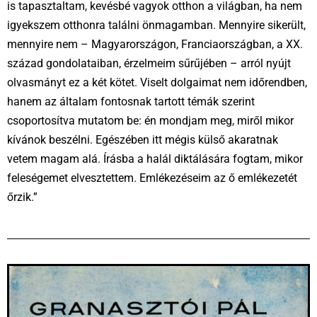
is tapasztaltam, kevésbé vagyok otthon a világban, ha nem
igyekszem otthonra találni önmagamban. Mennyire sikerült,
mennyire nem – Magyarországon, Franciaországban, a XX.
század gondolataiban, érzelmeim sűrűjében – arról nyújt
olvasmányt ez a két kötet. Viselt dolgaimat nem időrendben,
hanem az általam fontosnak tartott témák szerint
csoportosítva mutatom be: én mondjam meg, miről mikor
kívánok beszélni. Egészében itt mégis külső akaratnak
vetem magam alá. Írásba a halál diktálására fogtam, mikor
feleségemet elvesztettem. Emlékezéseim az ő emlékezetét
őrzik.”