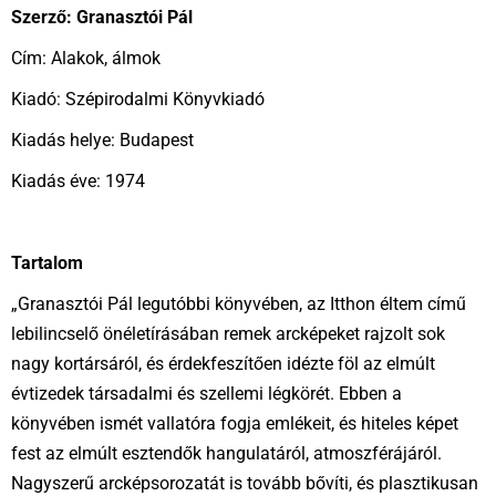
Szerző: Granasztói Pál
Cím: Alakok, álmok
Kiadó: Szépirodalmi Könyvkiadó
Kiadás helye: Budapest
Kiadás éve: 1974
Tartalom
„Granasztói Pál legutóbbi könyvében, az Itthon éltem című
lebilincselő önéletírásában remek arcképeket rajzolt sok
nagy kortársáról, és érdekfeszítően idézte föl az elmúlt
évtizedek társadalmi és szellemi légkörét. Ebben a
könyvében ismét vallatóra fogja emlékeit, és hiteles képet
fest az elmúlt esztendők hangulatáról, atmoszférájáról.
Nagyszerű arcképsorozatát is tovább bővíti, és plasztikusan