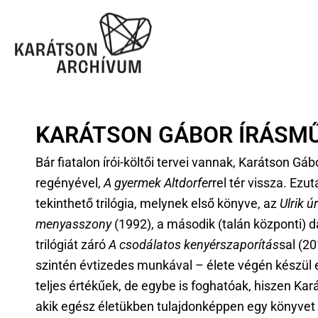
KARÁTSON GÁBOR ÍRÁSMŰ
Bár fiatalon írói-költői tervei vannak, Karátson 
regényével,
A gyermek Altdorfer
rel tér vissza. Ez
tekinthető trilógia, melynek első könyve, az
Ulrik ú
menyasszony
(1992), a második (talán központi) 
trilógiát záró
A csodálatos kenyérszaporítás
sal (2
szintén évtizedes munkával – élete végén készül e
teljes értékűek, de egybe is foghatóak, hiszen Kará
akik egész életükben tulajdonképpen egy könyvet 