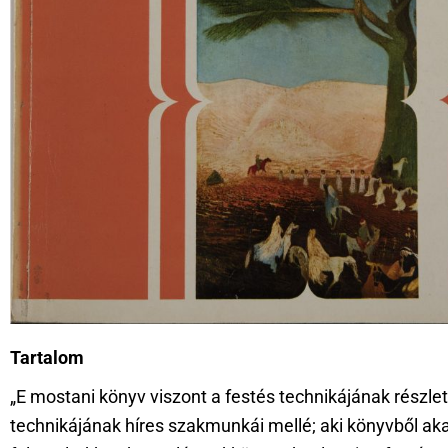
Tartalom
„E mostani könyv viszont a festés technikájának részle
technikájának híres szakmunkái mellé; aki könyvből ak