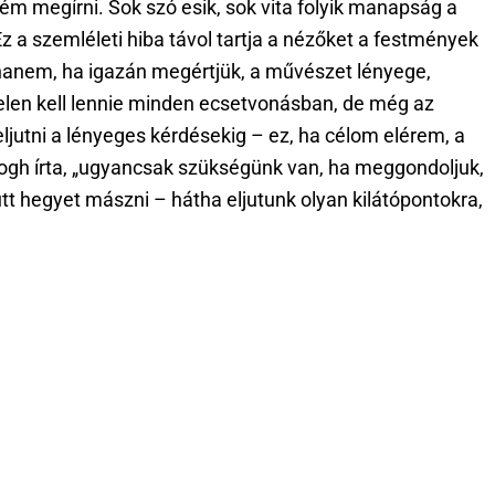
ném megírni. Sok szó esik, sok vita folyik manapság a
 a szemléleti hiba távol tartja a nézőket a festmények
 hanem, ha igazán megértjük, a művészet lényege,
, jelen kell lennie minden ecsetvonásban, de még az
ljutni a lényeges kérdésekig – ez, ha célom elérem, a
Gogh írta, „ugyancsak szükségünk van, ha meggondoljuk,
t hegyet mászni – hátha eljutunk olyan kilátópontokra,