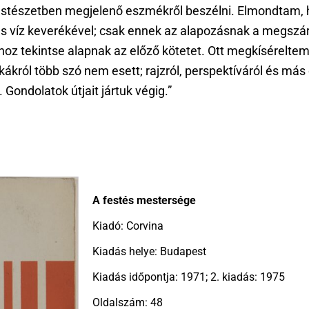
estészetben megjelenő eszmékről beszélni. Elmondtam, h
yves víz keverékével; csak ennek az alapozásnak a megsz
 tekintse alapnak az előző kötetet. Ott megkíséreltem 
ról több szó nem esett; rajzról, perspektíváról és más
Gondolatok útjait jártuk végig.”
A festés mestersége
Kiadó: Corvina
Kiadás helye: Budapest
Kiadás időpontja: 1971; 2. kiadás: 1975
Oldalszám: 48