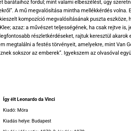
t barátaihoz fordul; mint valami elbeszélést, úgy szeret
kről”. A mű megvalósítása mintha mellékkérdés volna. Ez
e kieszelt kompozíció megvalósításának puszta eszköze,
l Klee; azaz: a művészet teljességének, ha csak rejtve is
egfontosabb részletkérdéseket, rajtuk keresztül akarok e
em megtalálni a festés törvényeit, amelyekre, mint Van 
eznek sokszor az emberek”. Igyekszem az olvasóval együt
Így élt Leonardo da Vinci
Kiadó: Móra
Kiadás helye: Budapest