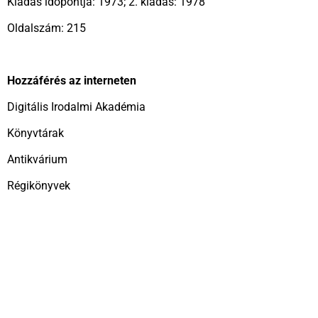
Kiadás időpontja: 1973; 2. kiadás: 1978
Oldalszám: 215
Hozzáférés az interneten
Digitális Irodalmi Akadémia
Könyvtárak
Antikvárium
Régikönyvek