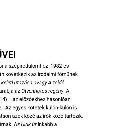
VEI
Gábor a szépirodalomhoz 1982-es
után következik az irodalmi főműnek
r keleti utazása avagy A zsidó
darabja az
Ötvenhatos regény
. A
014) – az előzőekhez hasonlóan
l. Az egyes kötetek külön-külön is
tson azok közé az írók közé tartozik,
írnak. Az
Ulrik úr
inkább a