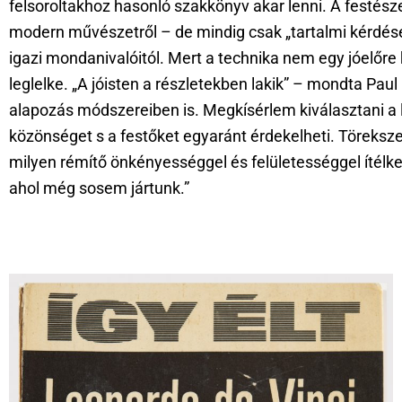
felsoroltakhoz hasonló szakkönyv akar lenni. A festésze
modern művészetről – de mindig csak „tartalmi kérdése
igazi mondanivalóitól. Mert a technika nem egy jóelőr
leglelke. „A jóisten a részletekben lakik” – mondta Pau
alapozás módszereiben is. Megkísérlem kiválasztani a l
közönséget s a festőket egyaránt érdekelheti. Töreksz
milyen rémítő önkényességgel és felületességgel ítélk
ahol még sosem jártunk.”