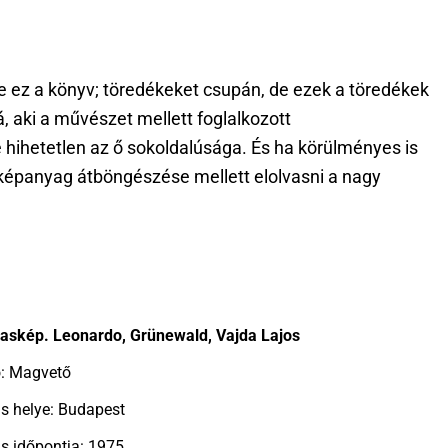
 ez a könyv; töredékeket csupán, de ezek a töredékek
 aki a művészet mellett foglalkozott
 hihetetlen az ő sokoldalúsága. És ha körülményes is
g képanyag átböngészése mellett elolvasni a nagy
skép. Leonardo, Grünewald, Vajda Lajos
ó: Magvető
s helye: Budapest
s időpontja: 1975