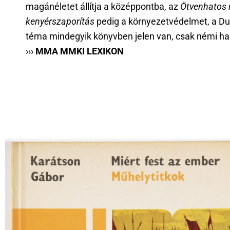
magánéletet állítja a középpontba, az
Ötvenhatos 
kenyérszaporítás
pedig a környezetvédelmet, a D
téma mindegyik könyvben jelen van, csak némi ha
›››
MMA MMKI LEXIKON