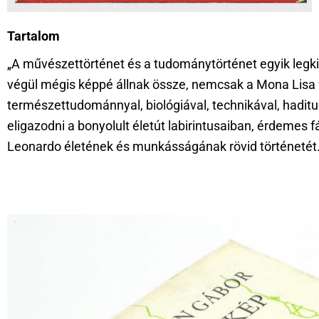
Tartalom
„A művészettörténet és a tudománytörténet egyik legk
végül mégis képpé állnak össze, nemcsak a Mona Lisa f
természettudománnyal, biológiával, technikával, haditu
eligazodni a bonyolult életút labirintusaiban, érdemes
Leonardo életének és munkásságának rövid történetét.