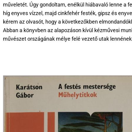
műveletét. Úgy gondoltam, enélkül hiábavaló lenne a f
híg enyves vízzel, majd cinkfehér festék, gipsz és en
kérem az olvasót, hogy a következőkben elmondandókhoz
Abban a könyvben az alapozáson kívül kézművesi munkák
művészet országának mélye felé vezető utak lennének. 