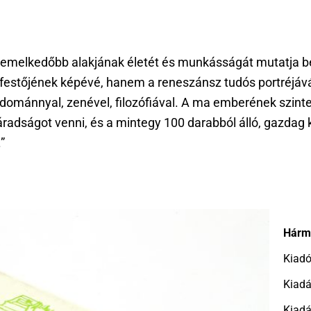
iemelkedőbb alakjának életét és munkásságát mutatja be
estőjének képévé, hanem a reneszánsz tudós portréjává,
dománnyal, zenével, filozófiával. A ma emberének szinte
 fáradságot venni, és a mintegy 100 darabból álló, gazda
”
Hárma
Kiad
Kiadá
Kiadá