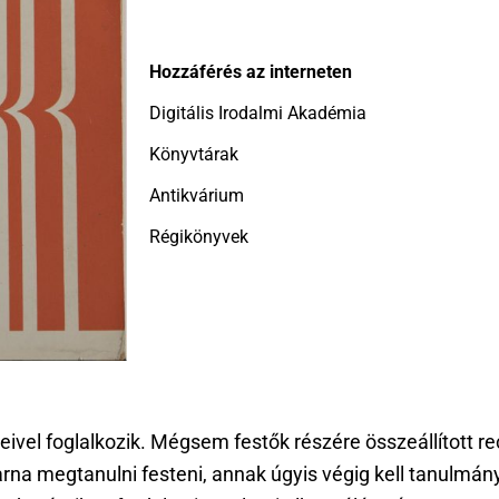
Hozzáférés az interneten
Digitális Irodalmi Akadémia
Könyvtárak
Antikvárium
Régikönyvek
teivel foglalkozik. Mégsem festők részére összeállított 
arna megtanulni festeni, annak úgyis végig kell tanulmá