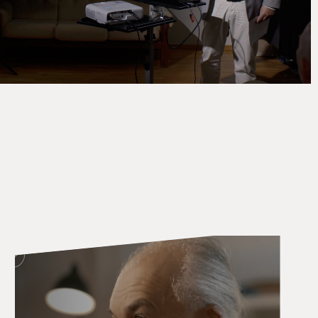
SZÍNSKÁLA - KARÁTSON GÁBOR ILLUSZTRÁCIÓI
KARÁTSON GÁBOR KIÁLLÍTÁSA: LÁNYI ANDRÁS 
KÖNYVBEMUTATÓ, LÁNYI ANDRÁS: KARÁTON GÁ
KALMÁR ÉVA INTERJÚ, BETEKINTŐ
ZÁSZKALICZKY ZSUZSA INTERJÚ, BETEKINTŐ
SÁRI LÁSZLÓ INTERJÚ, BETEKINTŐ