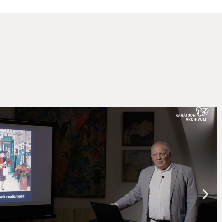
KARÁTSON GÁBOR: ILLUSZTRÁCIÓK GOETHE FAU
KARÁTSON GÁBOR: ILLUSZTRÁCIÓK GOETHE FAU
KARÁTSON GÁBOR FAUST ILLUSZTRÁCIÓI SZOL
KARÁTSON GÁBORRAL BESZÉLGET ZELKI JÁNOS
KARÁTSON GÁBOR LAKÁSGYŰJTEMÉNY, FESTMÉN
KARÁTSON GÁBOR FAUST ILLUSZTRÁCIÓI VESZ
VÁRNEGYED GALÉRIA - KARÁTSON GÁBOR
KARÁTSON GÁBOR KIÁLLÍTÁSA: ZÁSZKALICZKY