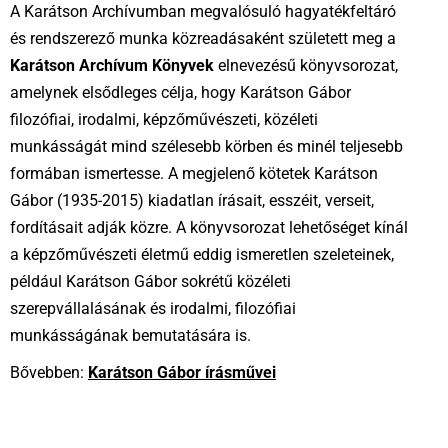
A Karátson Archívumban megvalósuló hagyatékfeltáró
és rendszerező munka közreadásaként született meg a
Karátson Archívum Könyvek
elnevezésű könyvsorozat,
amelynek elsődleges célja, hogy Karátson Gábor
filozófiai, irodalmi, képzőművészeti, közéleti
munkásságát mind szélesebb körben és minél teljesebb
formában ismertesse. A megjelenő kötetek Karátson
Gábor (1935-2015) kiadatlan írásait, esszéit, verseit,
fordításait adják közre. A könyvsorozat lehetőséget kínál
a képzőművészeti életmű eddig ismeretlen szeleteinek,
például Karátson Gábor sokrétű közéleti
szerepvállalásának és irodalmi, filozófiai
munkásságának bemutatására is.
Bővebben:
Karátson Gábor írásművei