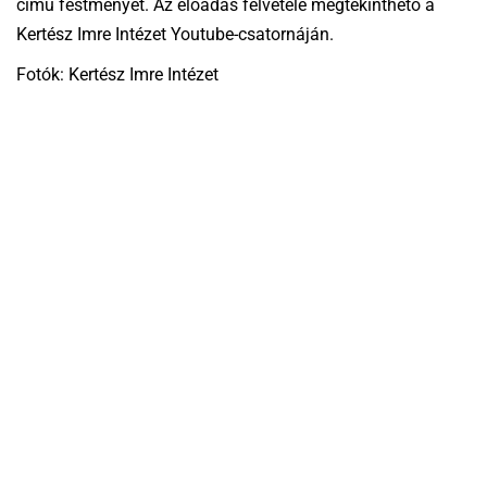
című
festm
é
nyét
. Az előadás felvétele megtekinthető a
Kertész Imre Intézet
Youtube-csatornáján
.
Fotók: Kertész Imre Intézet