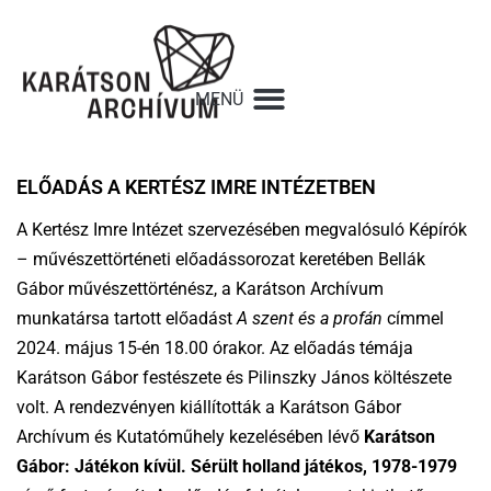
ELŐADÁS A KERTÉSZ IMRE INTÉZETBEN
A Kertész Imre Intézet szervezésében megvalósuló Képírók
– művészettörténeti előadássorozat keretében
Bell
ák
Gábor művészettörténész, a Karátson Archívum
munkatársa tartott előa
dást
A szent és a prof
án
címmel
2024. m
ájus 15-é
n 18.00 órakor.
Az előadás témája
Karátson Gábor festészete és Pilinszky János költészete
volt. A rendezvényen kiállították
a Kará
tson G
á
bor
Arch
í
vum
é
s Kutatóműhely kezel
é
s
é
ben l
é
vő
Kará
tson
G
ábor: Ját
é
kon kívü
l. S
é
rü
lt holland j
át
é
kos, 1978-1979