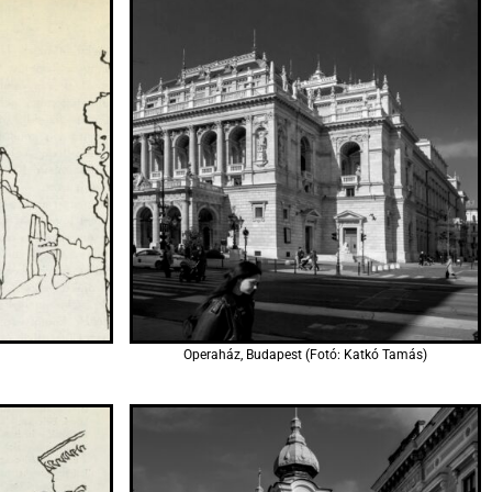
Operaház, Budapest (Fotó: Katkó Tamás)