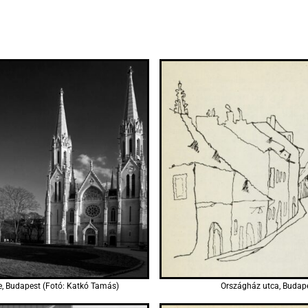
e, Budapest (Fotó: Katkó Tamás)
Országház utca, Budap