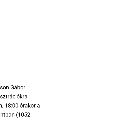
átson Gábor
usztrációkra
ön, 18:00 órakor a
ontban (1052