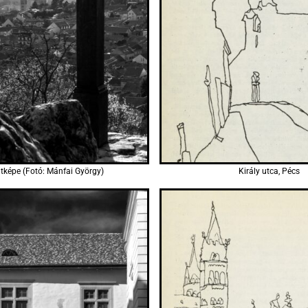
átképe (Fotó: Mánfai György)
Király utca, Pécs