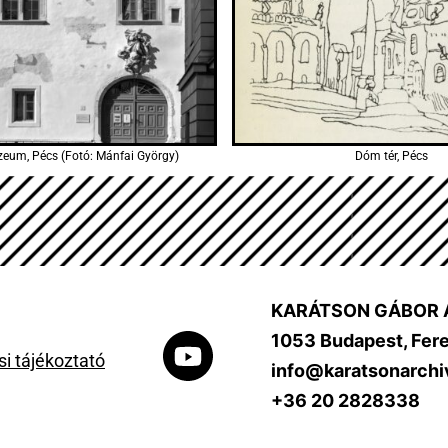
eum, Pécs (Fotó: Mánfai György)
Dóm tér, Pécs
KARÁTSON GÁBOR 
1053 Budapest, Feren
i tájékoztató
info@karatsonarch
+36 20 2828338