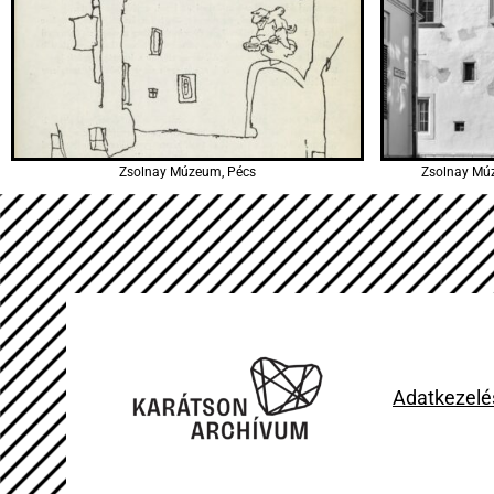
Zsolnay Múzeum, Pécs
Zsolnay Múz
Adatkezelés