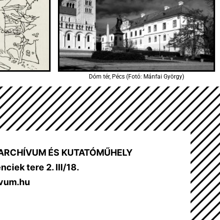
Dóm tér, Pécs (Fotó: Mánfai György)
ARCHÍVUM ÉS KUTATÓMŰHELY
ciek tere 2. III/18.
ivum.hu