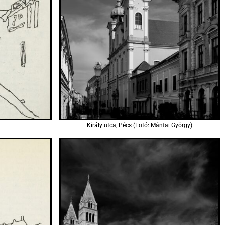
Király utca, Pécs (Fotó: Mánfai György)