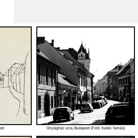
est
Országház utca, Budapest (Fotó: Katkó Tamás)