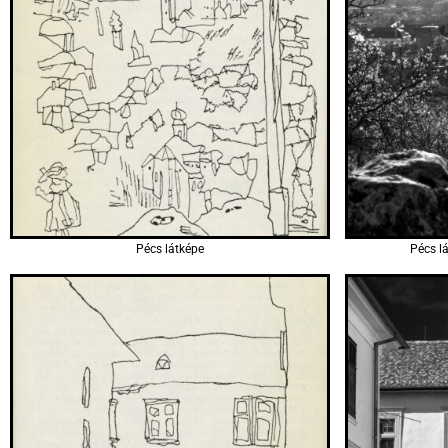
Pécs látképe
Pécs l