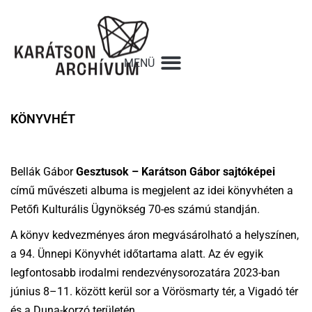
KÖNYVHÉT
Bellák Gábor
Gesztusok – Karátson Gábor sajtóképei
című művészeti albuma is megjelent az idei könyvhéten a
Petőfi Kulturális Ügynökség 70-es számú standján.
A könyv kedvezményes áron megvásárolható a helyszínen,
a 94. Ünnepi Könyvhét időtartama alatt. Az év egyik
legfontosabb irodalmi rendezvénysorozatára 2023-ban
június 8–11. között kerül sor a Vörösmarty tér, a Vigadó tér
és a Duna-korzó területén.